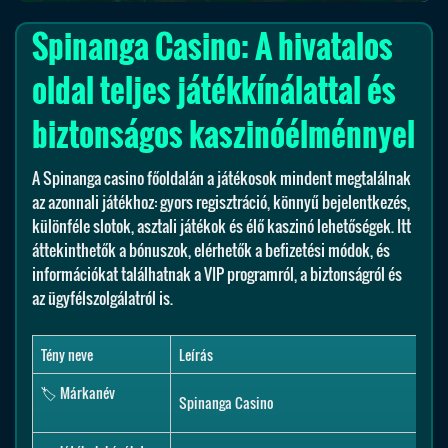
Spinanga Casino: A hivatalos
oldal teljes játékkínálattal és
biztonságos kaszinóélménnyel
A Spinanga casino főoldalán a játékosok mindent megtalálnak
az azonnali játékhoz: gyors regisztráció, könnyű bejelentkezés,
különféle slotok, asztali játékok és élő kaszinó lehetőségek. Itt
áttekinthetők a bónuszok, elérhetők a befizetési módok, és
információkat találhatnak a VIP programról, a biztonságról és
az ügyfélszolgálatról is.
Tény neve
Leírás
🏷️ Márkanév
Spinanga Casino